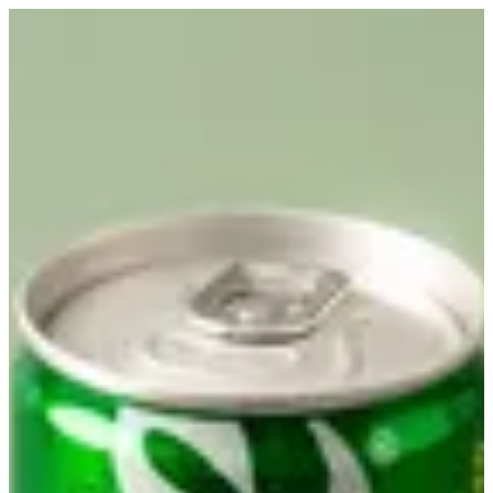
سبرايت | كرك ستيشن
EN
تسجيل الدخول
EN