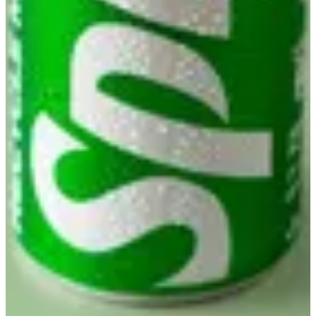
تعليمات خاصة
أضف للسلَة
1
كرك ستيشن
مساعدة
الفروع
سياسة الخصوصية
سياسة التوصيل والإلغاء
شروط الخدمة
شركة مطعم كرك ستيشن للحلويات والمعجنات · رقم الترخيص
التجاري 363983