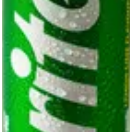
سبرايت
علبة سبرايت
0.2 د.ك