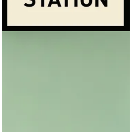
96567095979
تواصل مع الفرع