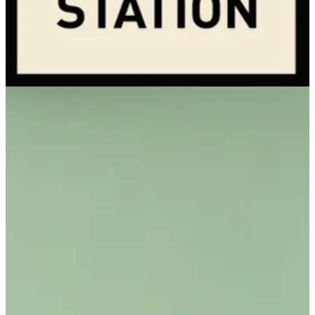
96565817855
تواصل مع الفرع